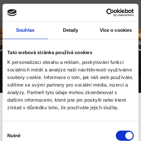
Souhlas
Detaily
Více o cookies
Tato webová stránka používá cookies
IČP provozů ZKP
K personalizaci obsahu a reklam, poskytování funkcí
sociálních médií a analýze naší návštěvnosti využíváme
soubory cookie. Informace o tom, jak náš web používáte,
sdílíme se svými partnery pro sociální média, inzerci a
analýzy. Partneři tyto údaje mohou zkombinovat s
dalšími informacemi, které jste jim poskytli nebo které
získali v důsledku toho, že používáte jejich služby.
Klikněte zde pro
Výběr
úpravu nadpisu
Nutné
souhlasu