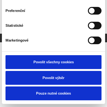
Klikněte zde pro úpravu textu.
Preferenční
Statistické
Vytvořeno na
Webmium
Marketingové
Povolit všechny cookies
Povolit výběr
Pouze nutné cookies