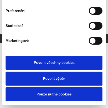
Klikněte zde pro úpravu textu.
Preferenční
Statistické
Vytvořeno na
Webmium
Marketingové
Povolit všechny cookies
Povolit výběr
Pouze nutné cookies